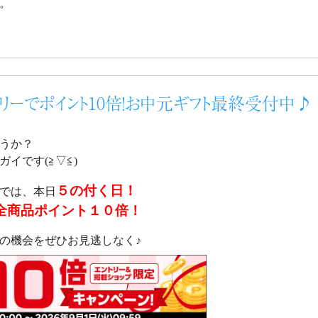
。
トリーでポイント10倍！お中元ギフト最終受付中♪
うか？
イです(≧▽≦)
５の付く日！
では、本日
全商品ポイント１０倍！
の機会をぜひお見逃しなく♪