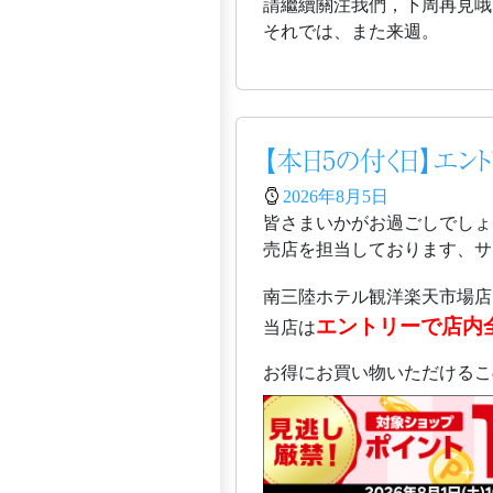
請繼續關注我們，下周再見哦
それでは、また来週。
【本日5の付く日】エン
2026年8月5日
皆さまいかがお過ごしでしょ
売店を担当しております、サガ
南三陸ホテル観洋楽天市場店
エントリーで店内
当店は
お得にお買い物いただけるこ