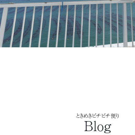
ときめきピチピチ便り
Blog