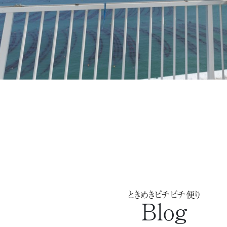
ときめきピチピチ便り
Blog