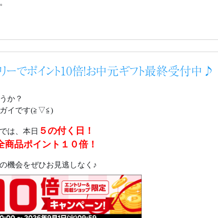
。
トリーでポイント10倍！お中元ギフト最終受付中♪
うか？
イです(≧▽≦)
５の付く日！
では、本日
全商品ポイント１０倍！
の機会をぜひお見逃しなく♪