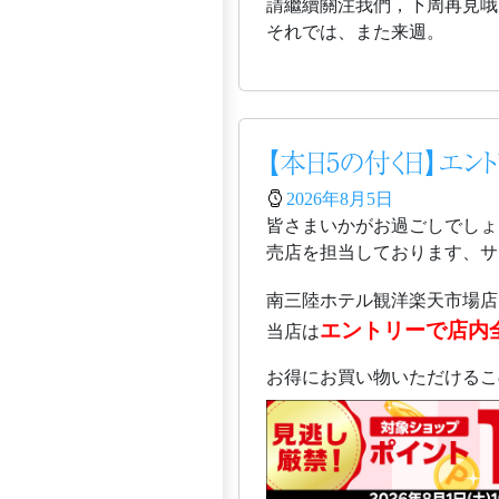
請繼續關注我們，下周再見哦
それでは、また来週。
【本日5の付く日】エン
2026年8月5日
皆さまいかがお過ごしでしょ
売店を担当しております、サガ
南三陸ホテル観洋楽天市場店
エントリーで店内
当店は
お得にお買い物いただけるこ