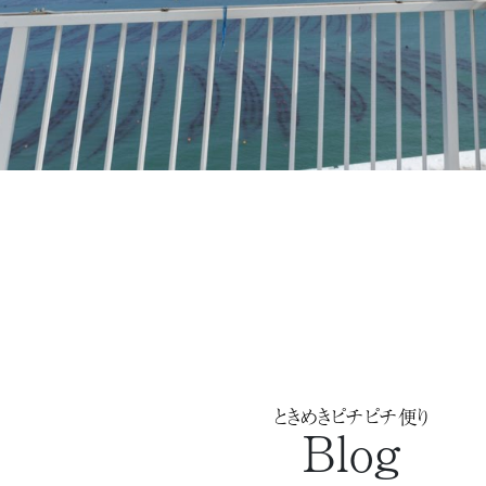
ときめきピチピチ便り
Blog