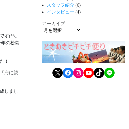
スタッフ紹介
(6)
インタビュー
(4)
アーカイブ
す(*^。
今年の松島
た！
X
Facebook
Instagram
YouTube
TikTok
LINE
「海に親
成しまし