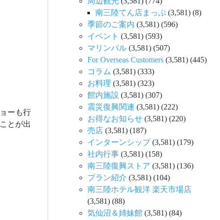
周辺観光
(3,581)
(774)
南三陸てん店まっぷ
(3,581)
(8)
季節のご案内
(3,581)
(596)
イベント
(3,581)
(593)
マリンパル
(3,581)
(507)
For Overseas Customers
(3,581)
(445)
コラム
(3,581)
(333)
お料理
(3,581)
(323)
館内施設
(3,581)
(307)
震災復興関連
(3,581)
(222)
ショーも行
お得なお知らせ
(3,581)
(220)
ことが出
売店
(3,581)
(187)
インターンシップ
(3,581)
(179)
社内行事
(3,581)
(158)
南三陸復興ストア
(3,581)
(136)
プラン紹介
(3,581)
(104)
南三陸ホテル観洋 楽天市場店
(3,581)
(88)
気仙沼＆姉妹館
(3,581)
(84)