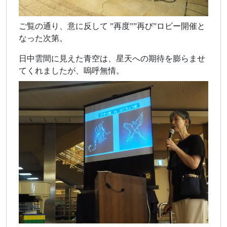
ご覧の通り、意に反して ”再度””再び”ロビー開催と
なった次第。
日中雲間に見えた青空は、星天への期待を膨らませ
てくれましたが、嗚呼無情。