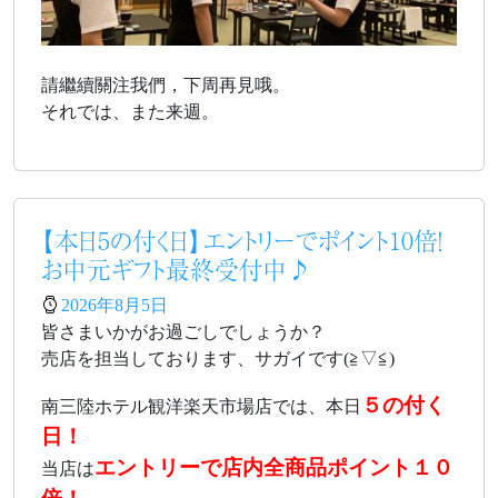
請繼續關注我們，下周再見哦。
それでは、また来週。
【本日5の付く日】エントリーでポイント10倍！
お中元ギフト最終受付中♪
2026年8月5日
皆さまいかがお過ごしでしょうか？
売店を担当しております、サガイです(≧▽≦)
５の付く
南三陸ホテル観洋楽天市場店では、本日
日！
エントリーで店内全商品ポイント１０
当店は