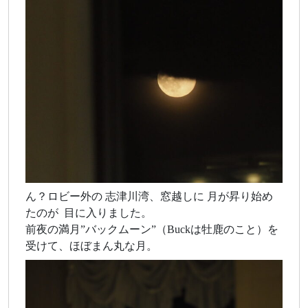
ん？ロビー外の 志津川湾、窓越しに 月が昇り始め
たのが 目に入りました。
前夜の満月”バックムーン”（Buckは牡鹿のこと）を
受けて、ほぼまん丸な月。