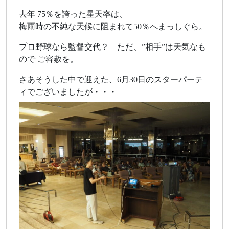
去年 75％を誇った星天率は、
梅雨時の不純な天候に阻まれて50％へまっしぐら。
プロ野球なら監督交代？ ただ、”相手”は天気なも
ので ご容赦を。
さあそうした中で迎えた、6月30日のスターパーテ
ィでございましたが・・・