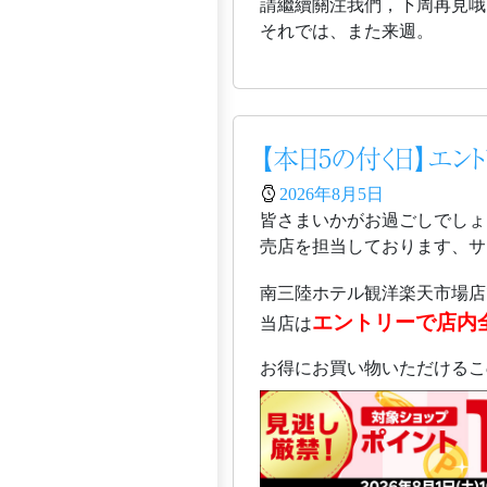
請繼續關注我們，下周再見哦
それでは、また来週。
【本日5の付く日】エン
2026年8月5日
皆さまいかがお過ごしでしょ
売店を担当しております、サガ
南三陸ホテル観洋楽天市場店
エントリーで店内
当店は
お得にお買い物いただけるこ