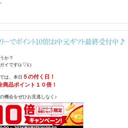
。
トリーでポイント10倍！お中元ギフト最終受付中♪
うか？
イです(≧▽≦)
５の付く日！
では、本日
全商品ポイント１０倍！
の機会をぜひお見逃しなく♪