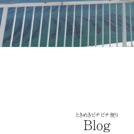
ときめきピチピチ便り
Blog