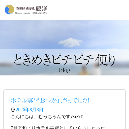
ときめきピチピチ便り
Blog
ホテル実習おつかれさまでした！
2026年8月8日
こんにちは、むっちゃんですʕ•ﻌ•ʔฅ
7月下旬よりホテル実習としていらっしゃった