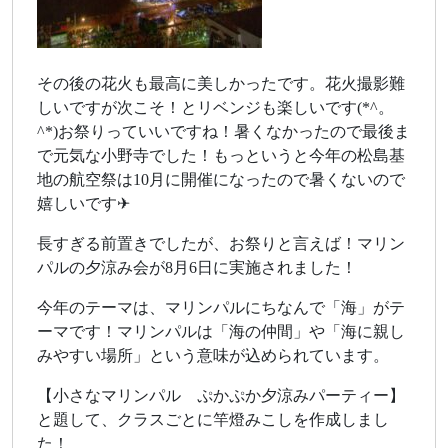
その後の花火も最高に美しかったです。花火撮影難
しいですが次こそ！とリベンジも楽しいです(*^。
^*)お祭りっていいですね！暑くなかったので最後ま
で元気な小野寺でした！もっというと今年の松島基
地の航空祭は10月に開催になったので暑くないので
嬉しいです✈
長すぎる前置きでしたが、お祭りと言えば！マリン
パルの夕涼み会が8月6日に実施されました！
今年のテーマは、マリンパルにちなんで「海」がテ
ーマです！マリンパルは「海の仲間」や「海に親し
みやすい場所」という意味が込められています。
【小さなマリンパル ぷかぷか夕涼みパーティー】
と題して、クラスごとに竿燈みこしを作成しまし
た！