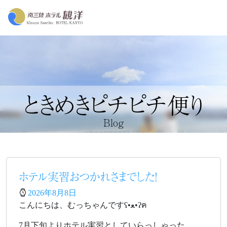
ときめきピチピチ便り
Blog
ホテル実習おつかれさまでした！
2026年8月8日
こんにちは、むっちゃんですʕ•ﻌ•ʔฅ
7月下旬よりホテル実習としていらっしゃった