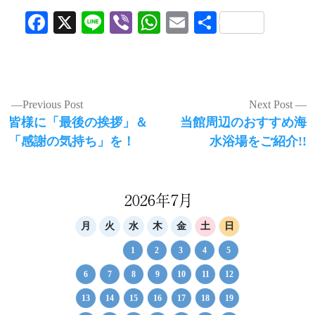
Facebook
X
Line
Viber
WhatsApp
Email
共
有
投
Previous Post
Next Post
Previous
Next
皆様に「最後の挨拶」＆
当館周辺のおすすめ海
稿
post:
post:
「感謝の気持ち」を！
水浴場をご紹介!!
ナ
ビ
ゲ
2026年7月
ー
月
火
水
木
金
土
日
シ
1
2
3
4
5
ョ
6
7
8
9
10
11
12
ン
13
14
15
16
17
18
19