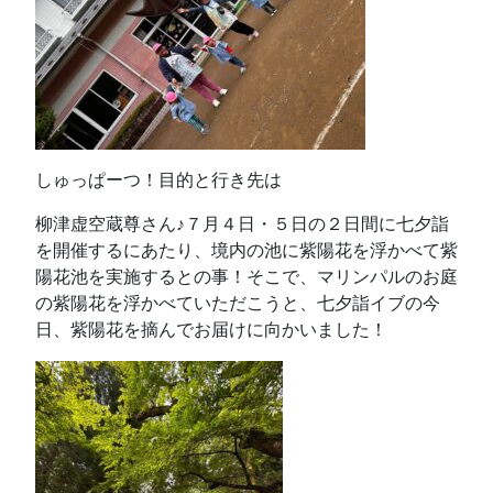
しゅっぱーつ！目的と行き先は
柳津虚空蔵尊さん♪７月４日・５日の２日間に七夕詣
を開催するにあたり、境内の池に紫陽花を浮かべて紫
陽花池を実施するとの事！そこで、マリンパルのお庭
の紫陽花を浮かべていただこうと、七夕詣イブの今
日、紫陽花を摘んでお届けに向かいました！