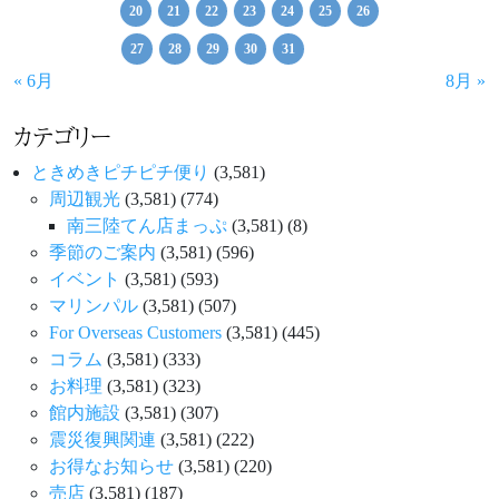
20
21
22
23
24
25
26
27
28
29
30
31
« 6月
8月 »
カテゴリー
ときめきピチピチ便り
(3,581)
周辺観光
(3,581)
(774)
南三陸てん店まっぷ
(3,581)
(8)
季節のご案内
(3,581)
(596)
イベント
(3,581)
(593)
マリンパル
(3,581)
(507)
For Overseas Customers
(3,581)
(445)
コラム
(3,581)
(333)
お料理
(3,581)
(323)
館内施設
(3,581)
(307)
震災復興関連
(3,581)
(222)
お得なお知らせ
(3,581)
(220)
売店
(3,581)
(187)