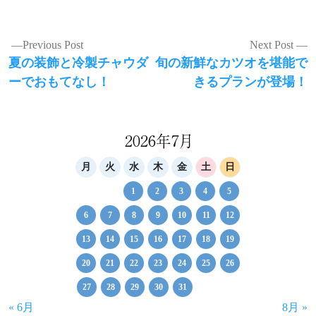
投
Previous Post
Next Post
Previous
Next
夏の装飾と冷製チャウダ
旬の新鮮なカツオを堪能で
稿
post:
post:
ーでおもてなし！
きるプランが登場！
ナ
ビ
ゲ
2026年7月
ー
月
火
水
木
金
土
日
シ
1
2
3
4
5
ョ
6
7
8
9
10
11
12
ン
13
14
15
16
17
18
19
20
21
22
23
24
25
26
27
28
29
30
31
« 6月
8月 »