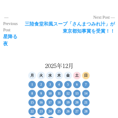
投
Next Post
Next
Previous
三陸食堂和風スープ「さんまつみれ汁」が
稿
post:
Post
東京都知事賞を受賞！！
ナ
Previous
星降る
ビ
post:
夜
ゲ
ー
2025年12月
シ
月
火
水
木
金
土
日
ョ
1
2
3
4
5
6
7
ン
8
9
10
11
12
13
14
15
16
17
18
19
20
21
22
23
24
25
26
27
28