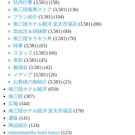
社内行事
(3,581)
(158)
南三陸復興ストア
(3,581)
(136)
プラン紹介
(3,581)
(104)
南三陸ホテル観洋 楽天市場店
(3,581)
(88)
気仙沼＆姉妹館
(3,581)
(84)
南三陸キラキラ丼
(3,581)
(70)
時事
(3,581)
(63)
スタッフ
(3,581)
(60)
表彰
(3,581)
(45)
勉強会
(3,581)
(42)
メディア
(3,581)
(26)
お客様の御紹介
(3,581)
(25)
南三陸ホテル観洋
(659)
南三陸
(387)
広報
(344)
南三陸ホテル観洋 楽天市場店
(178)
通販
(141)
商品紹介
(124)
minamisanriku hotel kanyo
(123)