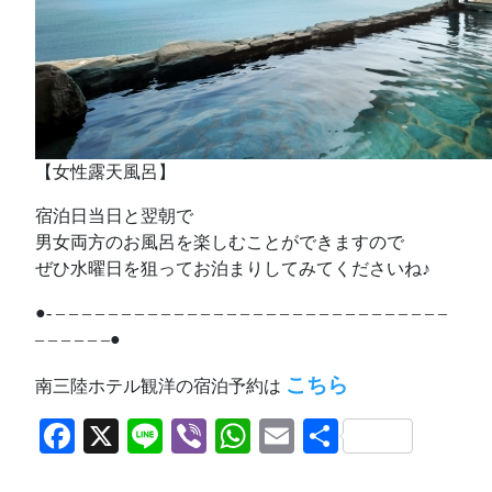
【女性露天風呂】
宿泊日当日と翌朝で
男女両方のお風呂を楽しむことができますので
ぜひ水曜日を狙ってお泊まりしてみてくださいね♪
●- – – – – – – – – – – – – – – – – – – – – – – – – – – – – – –
– – – – – –●
こちら
南三陸ホテル観洋の宿泊予約は
Facebook
X
Line
Viber
WhatsApp
Email
共
有