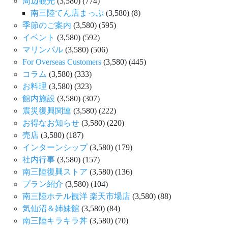
周辺観光
(3,580)
(774)
南三陸てん店まっぷ
(3,580)
(8)
季節のご案内
(3,580)
(595)
イベント
(3,580)
(592)
マリンパル
(3,580)
(506)
For Overseas Customers
(3,580)
(445)
コラム
(3,580)
(333)
お料理
(3,580)
(323)
館内施設
(3,580)
(307)
震災復興関連
(3,580)
(222)
お得なお知らせ
(3,580)
(220)
売店
(3,580)
(187)
インターンシップ
(3,580)
(179)
社内行事
(3,580)
(157)
南三陸復興ストア
(3,580)
(136)
プラン紹介
(3,580)
(104)
南三陸ホテル観洋 楽天市場店
(3,580)
(88)
気仙沼＆姉妹館
(3,580)
(84)
南三陸キラキラ丼
(3,580)
(70)