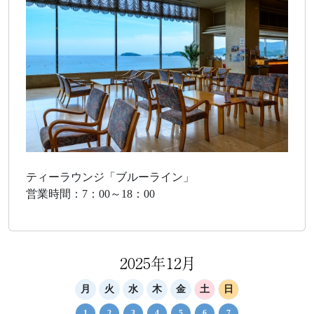
ティーラウンジ「ブルーライン」
営業時間：7：00～18：00
2025年12月
月
火
水
木
金
土
日
1
2
3
4
5
6
7