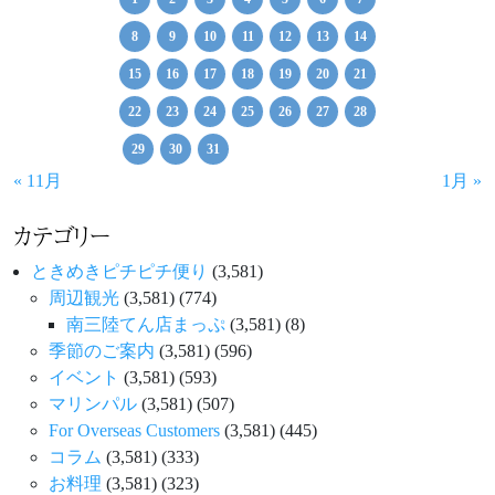
8
9
10
11
12
13
14
15
16
17
18
19
20
21
22
23
24
25
26
27
28
29
30
31
« 11月
1月 »
カテゴリー
ときめきピチピチ便り
(3,581)
周辺観光
(3,581)
(774)
南三陸てん店まっぷ
(3,581)
(8)
季節のご案内
(3,581)
(596)
イベント
(3,581)
(593)
マリンパル
(3,581)
(507)
For Overseas Customers
(3,581)
(445)
コラム
(3,581)
(333)
お料理
(3,581)
(323)