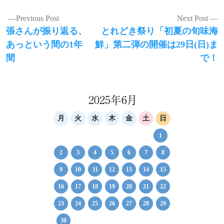
投
Previous Post
Next Post
Previous
Next
張さんが振り返る、
とれどき祭り「初夏の旬味海
稿
post:
post:
あっという間の1年
鮮」第二弾の開催は29日(日)ま
ナ
間
で！
ビ
ゲ
2025年6月
ー
シ
月
火
水
木
金
土
日
ョ
1
ン
2
3
4
5
6
7
8
9
10
11
12
13
14
15
16
17
18
19
20
21
22
23
24
25
26
27
28
29
30