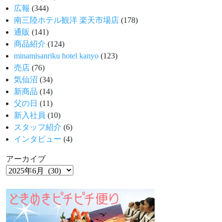
広報
(344)
南三陸ホテル観洋 楽天市場店
(178)
通販
(141)
商品紹介
(124)
minamisanriku hotel kanyo
(123)
売店
(76)
気仙沼
(34)
新商品
(14)
父の日
(11)
新入社員
(10)
スタッフ紹介
(6)
インタビュー
(4)
アーカイブ