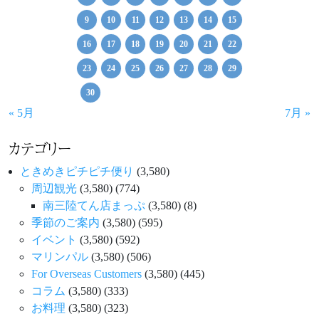
9
10
11
12
13
14
15
16
17
18
19
20
21
22
23
24
25
26
27
28
29
30
« 5月
7月 »
カテゴリー
ときめきピチピチ便り
(3,580)
周辺観光
(3,580)
(774)
南三陸てん店まっぷ
(3,580)
(8)
季節のご案内
(3,580)
(595)
イベント
(3,580)
(592)
マリンパル
(3,580)
(506)
For Overseas Customers
(3,580)
(445)
コラム
(3,580)
(333)
お料理
(3,580)
(323)