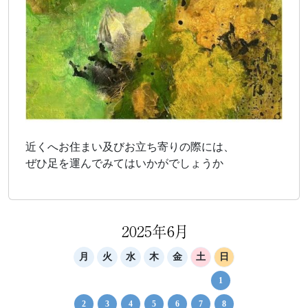
近くへお住まい及びお立ち寄りの際には、
ぜひ足を運んでみてはいかがでしょうか
2025年6月
月
火
水
木
金
土
日
1
2
3
4
5
6
7
8