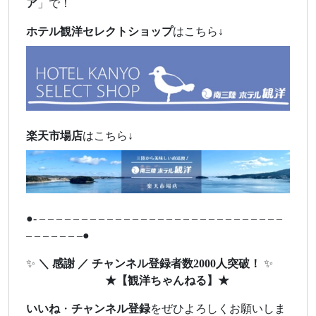
ア
」で！
ホテル観洋セレクトショップ
はこちら↓
楽天市場店
はこちら↓
●- – – – – – – – – – – – – – – – – – – – – – – – – – – – – –
– – – – – – –●
✨
＼ 感謝 ／ チャンネル登録者数2000人突破！
✨
★
【観洋ちゃんねる】
★
いいね
・
チャンネル登録
をぜひよろしくお願いしま