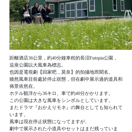
距離酒店36公里，約40分鐘車程的長沼Futopia公園，
這座公園以大風車為標志。
也因是電視劇【回家吧，莫奈】的拍攝地而聞名。
雖然風車目前處於停止狀態，但在劇中展示過的道具和
佈景依然在。
ホテル観洋から36キロ、車で約40分かかります。
この公園は大きな風車をシンボルとしています。
またドラマ『おかえりモネ』の舞台としても知られて
います。
風車は現在停止状態になってますが、
劇中で展示された小道具やセットはまだ残っていま