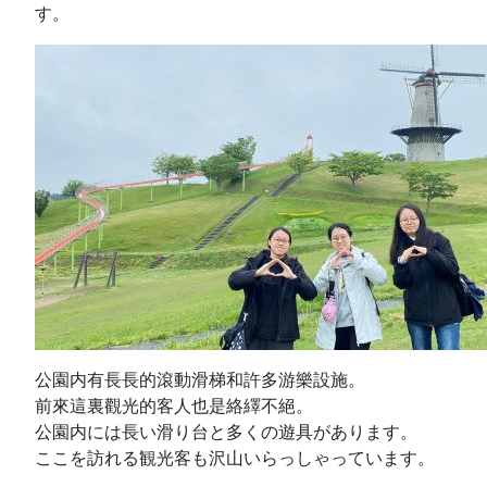
す。
公園内有長長的滾動滑梯和許多游樂設施。
前來這裏觀光的客人也是絡繹不絕。
公園内には長い滑り台と多くの遊具があります。
ここを訪れる観光客も沢山いらっしゃっています。