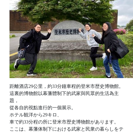
距離酒店29公里，約33分鐘車程的登米市歴史博物館。
這裏的博物館以幕藩體制下的武家與民眾的生活為主
題，
從各自的視點進行的一個展示。
ホテル観洋から29キロ、
車で約33分程の所に登米市歴史博物館があります。
ここは、幕藩体制下における武家と民衆の暮らしをテ