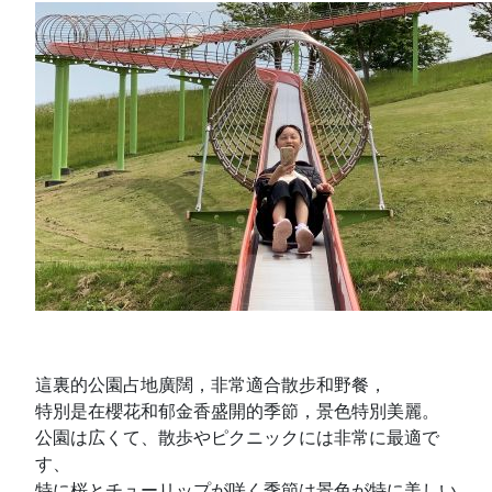
這裏的公園占地廣闊，非常適合散步和野餐，
特別是在櫻花和郁金香盛開的季節，景色特別美麗。
公園は広くて、散歩やピクニックには非常に最適で
す、
特に桜とチューリップが咲く季節は景色が特に美しい