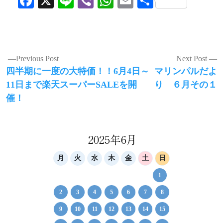
Facebook
X
Line
Viber
WhatsApp
Email
共
有
投
Previous Post
Next Post
Previous
Next
四半期に一度の大特価！！6月4日～
マリンパルだよ
稿
post:
post:
11日まで楽天スーパーSALEを開
り ６月その１
ナ
催！
ビ
ゲ
2025年6月
ー
シ
月
火
水
木
金
土
日
ョ
1
ン
2
3
4
5
6
7
8
9
10
11
12
13
14
15