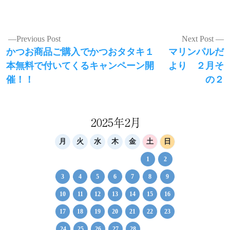
投
Previous Post
Next Post
Previous
Next
かつお商品ご購入でかつおタタキ１
マリンパルだ
稿
post:
post:
本無料で付いてくるキャンペーン開
より ２月そ
ナ
催！！
の２
ビ
ゲ
2025年2月
ー
シ
月
火
水
木
金
土
日
ョ
1
2
ン
3
4
5
6
7
8
9
10
11
12
13
14
15
16
17
18
19
20
21
22
23
24
25
26
27
28