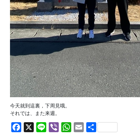
今天就到這裏，下周見哦。
それでは、また来週。
Facebook
X
Line
Viber
WhatsApp
Email
共
有