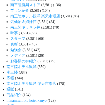
南三陸復興ストア
(3,581)
(136)
プラン紹介
(3,581)
(104)
南三陸ホテル観洋 楽天市場店
(3,581)
(88)
気仙沼＆姉妹館
(3,581)
(84)
南三陸キラキラ丼
(3,581)
(70)
時事
(3,581)
(63)
スタッフ
(3,581)
(60)
表彰
(3,581)
(45)
勉強会
(3,581)
(42)
メディア
(3,581)
(26)
お客様の御紹介
(3,581)
(25)
南三陸ホテル観洋
(659)
南三陸
(387)
広報
(344)
南三陸ホテル観洋 楽天市場店
(178)
通販
(141)
商品紹介
(124)
minamisanriku hotel kanyo
(123)