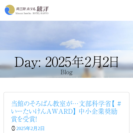
Day: 2025年2月2日
Blog
当館のそろばん教室が…文部科学省【 #
いーたいけんAWARD】 中小企業奨励
賞を受賞！
2025年2月2日