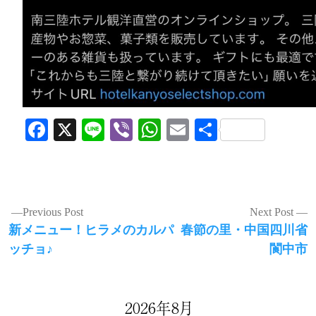
Facebook
X
Line
Viber
WhatsApp
Email
共
有
投
Previous Post
Next Post
Previous
Next
新メニュー！ヒラメのカルパ
春節の里・中国四川省
稿
post:
post:
ッチョ♪
閬中市
ナ
ビ
ゲ
2026年8月