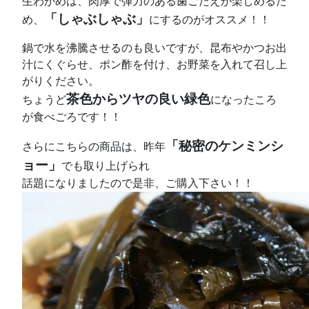
生わかめは、肉厚で弾力のある歯ごたえが楽しめるた
「しゃぶしゃぶ」
め、
にするのがオススメ！！
鍋で水を沸騰させるのも良いですが、昆布やかつお出
汁にくぐらせ、ポン酢を付け、お野菜を入れて召し上
がりください。
茶色からツヤの良い緑色
ちょうど
になったころ
が食べごろです！！
「秘密のケンミンシ
さらにこちらの商品は、昨年
ョー」
でも取り上げられ
話題になりましたので是非、ご購入下さい！！