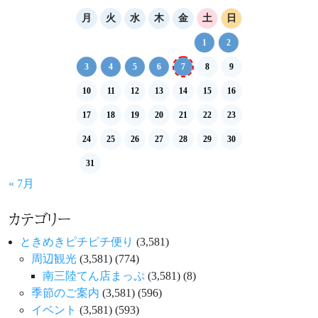
ー
月
火
水
木
金
土
日
シ
1
2
ョ
3
4
5
6
7
8
9
ン
10
11
12
13
14
15
16
17
18
19
20
21
22
23
24
25
26
27
28
29
30
31
« 7月
カテゴリー
ときめきピチピチ便り
(3,581)
周辺観光
(3,581)
(774)
南三陸てん店まっぷ
(3,581)
(8)
季節のご案内
(3,581)
(596)
イベント
(3,581)
(593)