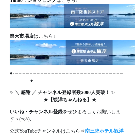
Yahoo！ショッピング
はこちら↓
楽天市場店
はこちら↓
●- – – – – – – – – – – – – – – – – – – – – – – – – – – – – – –
– – – – – –●
✨
＼ 感謝 ／ チャンネル登録者数2000人突破！
✨
★
【観洋ちゃんねる】
★
いいね
・
チャンネル登録
をぜひよろしくお願いしま
すヽ(^o^)丿
公式YouTubeチャンネルはこちら⇒
南三陸ホテル観洋