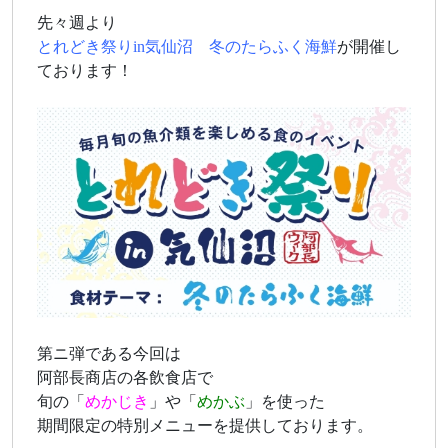
先々週より
とれどき祭りin気仙沼 冬のたらふく海鮮
が開催し
ております！
第ニ弾である今回は
阿部長商店の各飲食店で
旬の「
めかじき
」や「
めかぶ
」を使った
期間限定の特別メニューを提供しております。