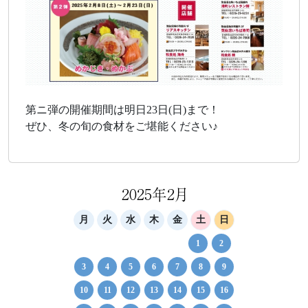
第ニ弾の開催期間は明日23日(日)まで！
ぜひ、冬の旬の食材をご堪能ください♪
2025年2月
月
火
水
木
金
土
日
1
2
3
4
5
6
7
8
9
10
11
12
13
14
15
16