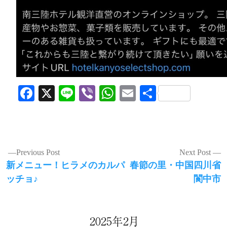
Facebook
X
Line
Viber
WhatsApp
Email
共
有
投
Previous Post
Next Post
Previous
Next
新メニュー！ヒラメのカルパ
春節の里・中国四川省
稿
post:
post:
ッチョ♪
閬中市
ナ
ビ
ゲ
2025年2月