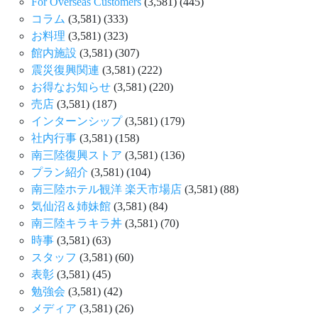
For Overseas Customers
(3,581)
(445)
コラム
(3,581)
(333)
お料理
(3,581)
(323)
館内施設
(3,581)
(307)
震災復興関連
(3,581)
(222)
お得なお知らせ
(3,581)
(220)
売店
(3,581)
(187)
インターンシップ
(3,581)
(179)
社内行事
(3,581)
(158)
南三陸復興ストア
(3,581)
(136)
プラン紹介
(3,581)
(104)
南三陸ホテル観洋 楽天市場店
(3,581)
(88)
気仙沼＆姉妹館
(3,581)
(84)
南三陸キラキラ丼
(3,581)
(70)
時事
(3,581)
(63)
スタッフ
(3,581)
(60)
表彰
(3,581)
(45)
勉強会
(3,581)
(42)
メディア
(3,581)
(26)