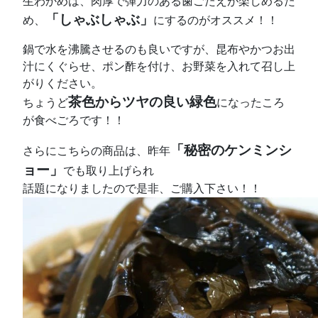
生わかめは、肉厚で弾力のある歯ごたえが楽しめるた
「しゃぶしゃぶ」
め、
にするのがオススメ！！
鍋で水を沸騰させるのも良いですが、昆布やかつお出
汁にくぐらせ、ポン酢を付け、お野菜を入れて召し上
がりください。
茶色からツヤの良い緑色
ちょうど
になったころ
が食べごろです！！
「秘密のケンミンシ
さらにこちらの商品は、昨年
ョー」
でも取り上げられ
話題になりましたので是非、ご購入下さい！！