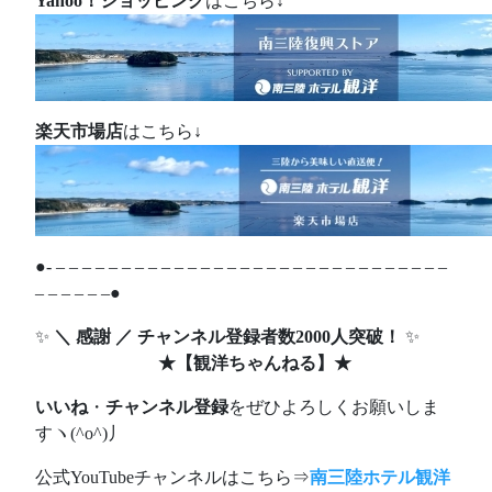
Yahoo！ショッピング
はこちら↓
楽天市場店
はこちら↓
●- – – – – – – – – – – – – – – – – – – – – – – – – – – – – – –
– – – – – –●
✨
＼ 感謝 ／ チャンネル登録者数2000人突破！
✨
★
【観洋ちゃんねる】
★
いいね
・
チャンネル登録
をぜひよろしくお願いしま
すヽ(^o^)丿
公式YouTubeチャンネルはこちら⇒
南三陸ホテル観洋