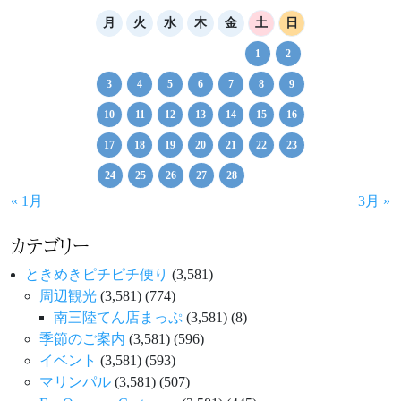
ー
月
火
水
木
金
土
日
シ
1
2
ョ
3
4
5
6
7
8
9
ン
10
11
12
13
14
15
16
17
18
19
20
21
22
23
24
25
26
27
28
« 1月
3月 »
カテゴリー
ときめきピチピチ便り
(3,581)
周辺観光
(3,581)
(774)
南三陸てん店まっぷ
(3,581)
(8)
季節のご案内
(3,581)
(596)
イベント
(3,581)
(593)
マリンパル
(3,581)
(507)