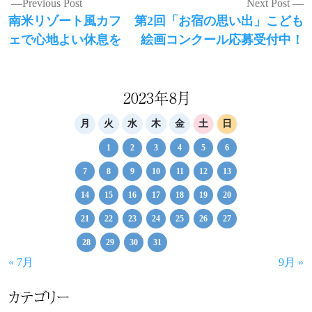
投
Previous Post
Next Post
Previous
Next
南米リゾート風カフ
第2回「お宿の思い出」こども
稿
post:
post:
ェで心地よい休息を
絵画コンクール応募受付中！
ナ
ビ
ゲ
2023年8月
ー
月
火
水
木
金
土
日
シ
1
2
3
4
5
6
ョ
7
8
9
10
11
12
13
ン
14
15
16
17
18
19
20
21
22
23
24
25
26
27
28
29
30
31
« 7月
9月 »
カテゴリー