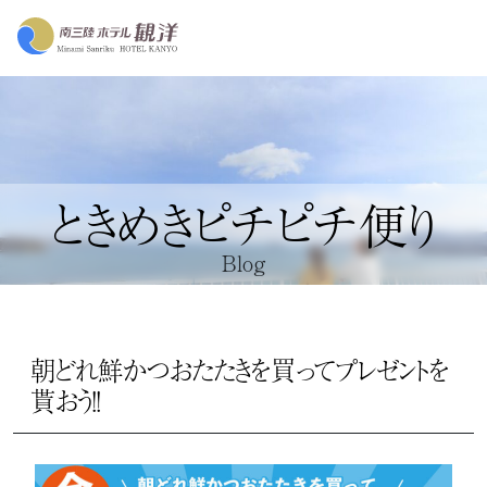
ときめきピチピチ便り
Blog
朝どれ鮮かつおたたきを買ってプレゼントを
貰おう！！