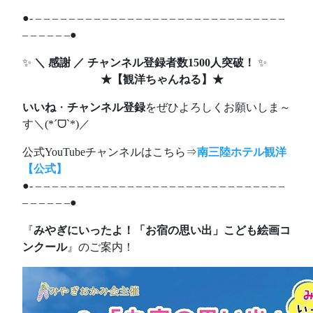
●- – – – – – – – – – – – – – – – – – – – – – – – – – – – – – –
– – – – – –●
✨
＼ 感謝 ／ チャンネル登録者数1500人突破！
✨
★
【観洋ちゃんねる】
★
いいね
・
チャンネル登録
をぜひよろしくお願いしま～
す＼(*ˊᗜˋ*)／
公式YouTubeチャンネルはこちら⇒
南三陸ホテル観洋
【公式】
●- – – – – – – – – – – – – – – – – – – – – – – – – – – – – – –
– – – – – –●
『
みやぎにいったよ！「お宿の思い出」こども絵画コ
ンクール
』のご案内！