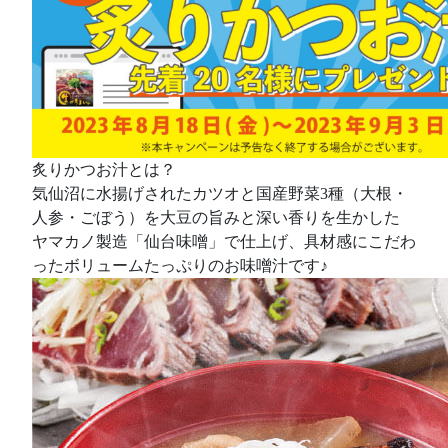
炙りかつお汁とは？
気仙沼に水揚げされたカツオと国産野菜3種（大根・
人参・ごぼう）を大豆の旨みと深い香りを生かした
ヤマカノ製造「仙台味噌」で仕上げ、具材感にこだわ
ったボリュームたっぷりのお味噌汁です♪