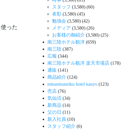
スタッフ
(3,580)
(60)
表彰
(3,580)
(45)
勉強会
(3,580)
(42)
を使った
メディア
(3,580)
(26)
お客様の御紹介
(3,580)
(25)
南三陸ホテル観洋
(659)
南三陸
(387)
広報
(344)
南三陸ホテル観洋 楽天市場店
(178)
通販
(141)
商品紹介
(124)
minamisanriku hotel kanyo
(123)
売店
(76)
気仙沼
(34)
新商品
(14)
父の日
(11)
新入社員
(10)
スタッフ紹介
(6)