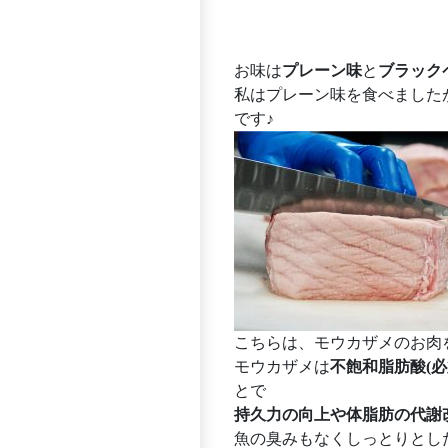
お味は
プレーン味
と
ブラック
私はプレーン味を食べました
です♪
こちらは、モウカザメのお肉を
モウカザメは
不飽和脂肪酸(必
とで
持久力の向上や体脂肪の代謝
魚の臭みもなくしっとりとし