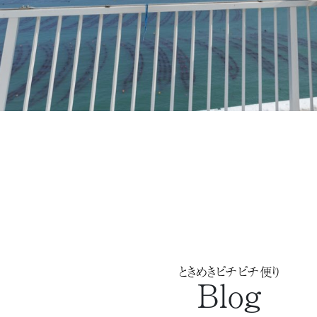
ときめきピチピチ便り
Blog