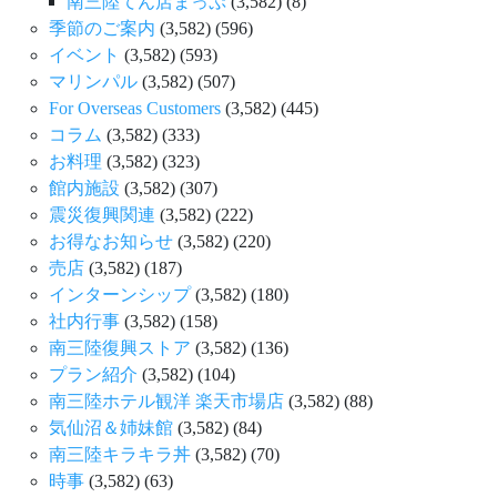
南三陸てん店まっぷ
(3,582)
(8)
季節のご案内
(3,582)
(596)
イベント
(3,582)
(593)
マリンパル
(3,582)
(507)
For Overseas Customers
(3,582)
(445)
コラム
(3,582)
(333)
お料理
(3,582)
(323)
館内施設
(3,582)
(307)
震災復興関連
(3,582)
(222)
お得なお知らせ
(3,582)
(220)
売店
(3,582)
(187)
インターンシップ
(3,582)
(180)
社内行事
(3,582)
(158)
南三陸復興ストア
(3,582)
(136)
プラン紹介
(3,582)
(104)
南三陸ホテル観洋 楽天市場店
(3,582)
(88)
気仙沼＆姉妹館
(3,582)
(84)
南三陸キラキラ丼
(3,582)
(70)
時事
(3,582)
(63)