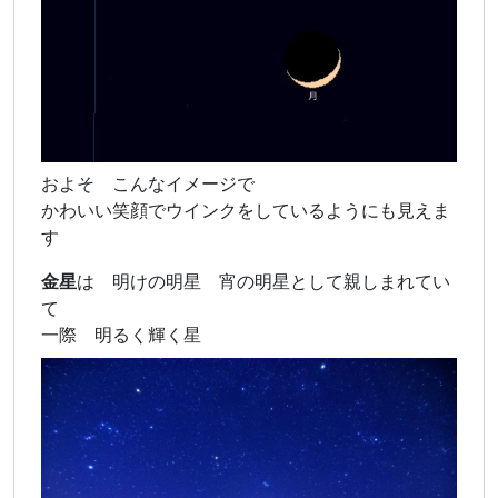
およそ こんなイメージで
かわいい笑顔でウインクをしているようにも見えま
す
金星
は 明けの明星 宵の明星として親しまれてい
て
一際 明るく輝く星