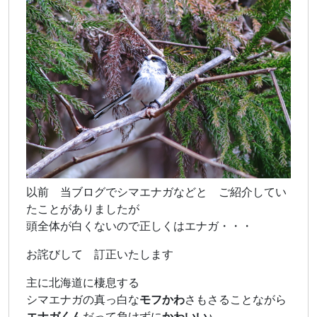
以前 当ブログでシマエナガなどと ご紹介してい
たことがありましたが
頭全体が白くないので正しくはエナガ・・・
お詫びして 訂正いたします
主に北海道に棲息する
シマエナガの真っ白な
モフかわ
さもさることながら
エナガくん
だって負けずに
かわいい♪