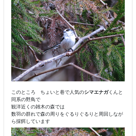
このところ ちょいと巷で人気の
シマエナガ
くんと
同系の野鳥で
観洋近くの雑木の森では
数羽の群れで森の周りをぐるりぐるりと周回しなが
ら採餌しています