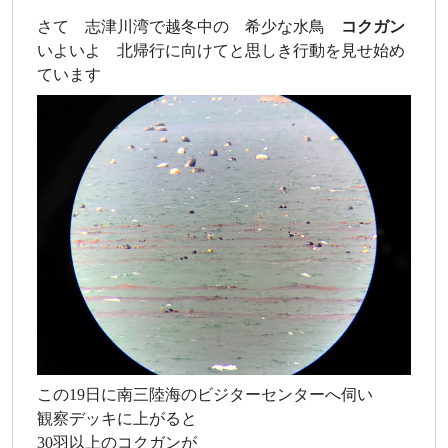
さて 志津川湾で越冬中の 希少な水鳥
コクガン
いよいよ 北帰行に向けてと思しき行動を見せ始め
ています
この19日に南三陸海のビジターセンターへ伺い
観察デッキに上がると
30羽以上のコクガンが