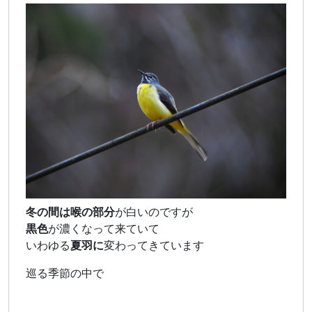
冬の間は喉の部分
が白いのですが
黒色
が濃くなって来ていて
いわゆる
夏羽に
変わってきています
巡る季節の中で