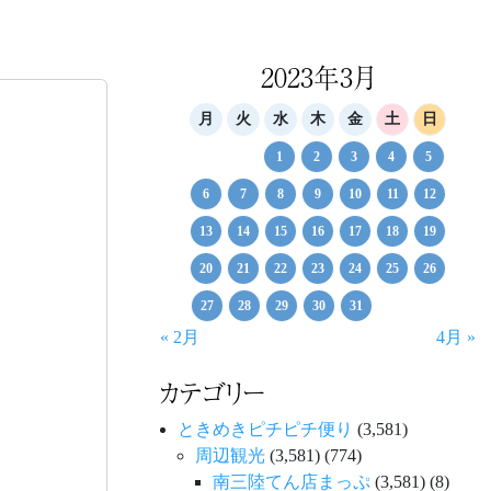
2023年3月
月
火
水
木
金
土
日
1
2
3
4
5
6
7
8
9
10
11
12
13
14
15
16
17
18
19
20
21
22
23
24
25
26
27
28
29
30
31
« 2月
4月 »
カテゴリー
ときめきピチピチ便り
(3,581)
周辺観光
(3,581)
(774)
南三陸てん店まっぷ
(3,581)
(8)