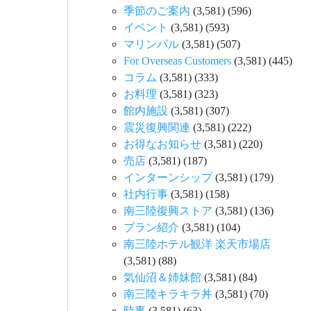
季節のご案内
(3,581)
(596)
イベント
(3,581)
(593)
マリンパル
(3,581)
(507)
For Overseas Customers
(3,581)
(445)
コラム
(3,581)
(333)
お料理
(3,581)
(323)
館内施設
(3,581)
(307)
震災復興関連
(3,581)
(222)
お得なお知らせ
(3,581)
(220)
売店
(3,581)
(187)
インターンシップ
(3,581)
(179)
社内行事
(3,581)
(158)
南三陸復興ストア
(3,581)
(136)
プラン紹介
(3,581)
(104)
南三陸ホテル観洋 楽天市場店
(3,581)
(88)
気仙沼＆姉妹館
(3,581)
(84)
南三陸キラキラ丼
(3,581)
(70)
時事
(3,581)
(63)