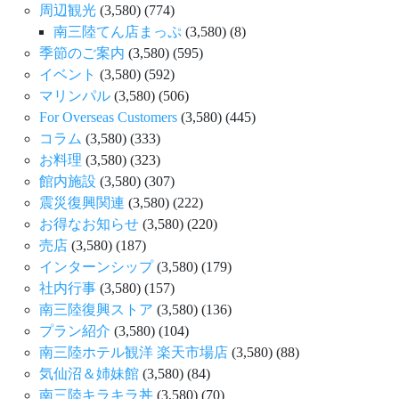
周辺観光
(3,580)
(774)
南三陸てん店まっぷ
(3,580)
(8)
季節のご案内
(3,580)
(595)
イベント
(3,580)
(592)
マリンパル
(3,580)
(506)
For Overseas Customers
(3,580)
(445)
コラム
(3,580)
(333)
お料理
(3,580)
(323)
館内施設
(3,580)
(307)
震災復興関連
(3,580)
(222)
お得なお知らせ
(3,580)
(220)
売店
(3,580)
(187)
インターンシップ
(3,580)
(179)
社内行事
(3,580)
(157)
南三陸復興ストア
(3,580)
(136)
プラン紹介
(3,580)
(104)
南三陸ホテル観洋 楽天市場店
(3,580)
(88)
気仙沼＆姉妹館
(3,580)
(84)
南三陸キラキラ丼
(3,580)
(70)