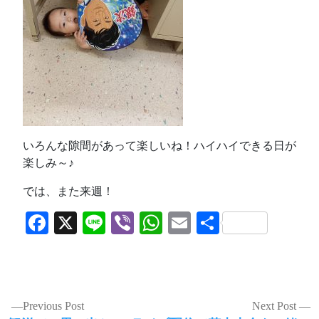
いろんな隙間があって楽しいね！ハイハイできる日が
楽しみ～♪
では、また来週！
Facebook
X
Line
Viber
WhatsApp
Email
共
有
投
Previous Post
Next Post