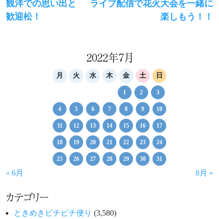
Previous
Next
観洋での思い出と
ライブ配信で花火大会を一緒に
稿
post:
post:
歓迎松！
楽しもう！！
ナ
ビ
ゲ
2022年7月
ー
月
火
水
木
金
土
日
シ
1
2
3
ョ
4
5
6
7
8
9
10
ン
11
12
13
14
15
16
17
18
19
20
21
22
23
24
25
26
27
28
29
30
31
« 6月
8月 »
カテゴリー
ときめきピチピチ便り
(3,580)