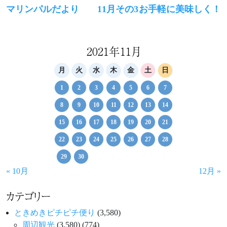
Previous
Next
マリンパルだより 11月その3
お手軽に美味しく！
稿
post:
post:
ナ
ビ
2021年11月
ゲ
月
火
水
木
金
土
日
ー
1
2
3
4
5
6
7
シ
8
9
10
11
12
13
14
ョ
15
16
17
18
19
20
21
ン
22
23
24
25
26
27
28
29
30
« 10月
12月 »
カテゴリー
ときめきピチピチ便り
(3,580)
周辺観光
(3,580)
(774)