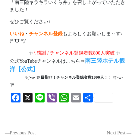
「南三陸キラキラいくら丼」を召し上がっていただき
ました！
ぜひご覧ください♪
いいね
・
チャンネル登録
もよろしくお願いしま～す\
(*ˊᗜˋ*)/
ああああ
✨
\ 感謝 / チャンネル登録者数800人突破
✨
南三陸ホテル観
公式YouTubeチャンネルはこちら⇒
洋【公式】
ああああ
୧(`•ω•´)୨
目指せ！チャンネル登録者数1000人！！
୧(`•ω•
´)୨
Facebook
X
Line
Viber
WhatsApp
Email
共
有
投
Previous Post
Next Post