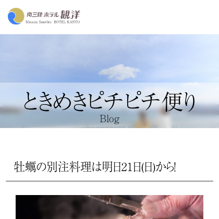
ときめきピチピチ便り
Blog
牡蠣の別注料理は明日21日(日)から！