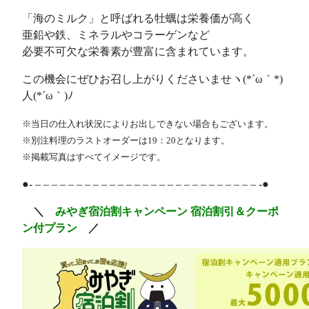
「海のミルク」と呼ばれる牡蠣は栄養価が高く
亜鉛や鉄、ミネラルやコラーゲンなど
必要不可欠な栄養素が豊富に含まれています。
この機会にぜひお召し上がりくださいませヽ(*´ω｀*)
人(*´ω｀)ﾉ
※当日の仕入れ状況によりお出しできない場合もございます。
※別注料理のラストオーダーは19：20となります。
※掲載写真はすべてイメージです。
●- – – – – – – – – – – – – – – – – – – – – – – – – – – – -●
あ
＼
みやぎ宿泊割キャンペーン 宿泊割引＆クーポ
ン付プラン
／