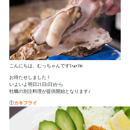
こんにちは、むっちゃんですʕ•ﻌ•ʔฅ
お待たせしました！
いよいよ明日21日(日)から
牡蠣の別注料理が提供開始となります♪
①
カキフライ