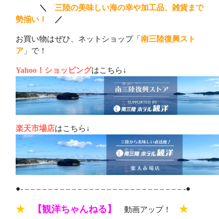
あああ
＼
三陸の美味しい海の幸や加工品、雑貨まで
勢揃い！
／
お買い物はぜひ、ネットショップ「
南三陸復興スト
ア
」で！
Yahoo！ショッピング
はこちら↓
楽天市場店
はこちら↓
●- – – – – – – – – – – – – – – – – – – – – – – – – – – – -●
★
【観洋ちゃんねる】
★
動画アップ！