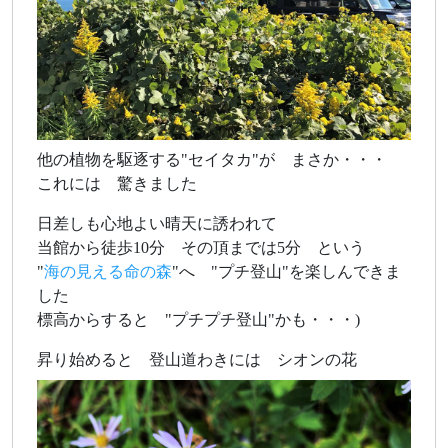
他の植物を駆逐する"セイタカ"が まさか・・・
これには 驚きました
日差しも心地よい晴天に誘われて
当館から徒歩10分 その頂までは5分 という
"
海の見える命の森
"へ "プチ登山"を楽しんできま
した
標高からすると "プチプチ登山"かも・・・)
昇り始めると 登山道わきには シオンの花