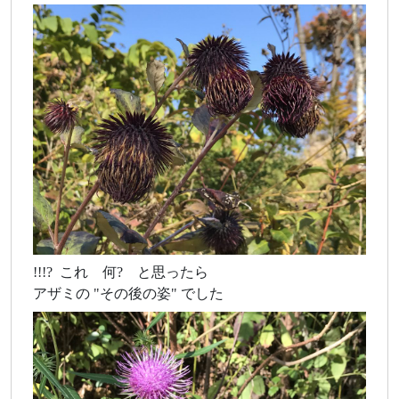
!!!? これ 何? と思ったら
アザミの "その後の姿" でした