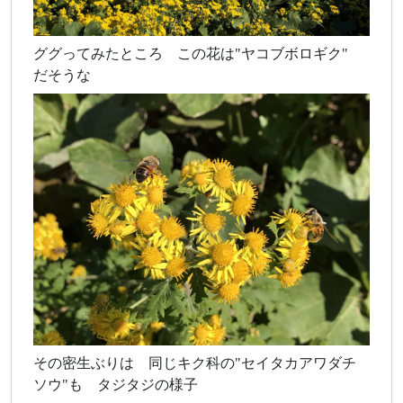
ググってみたところ この花は"ヤコブボロギク"
だそうな
その密生ぶりは 同じキク科の"セイタカアワダチ
ソウ"も タジタジの様子