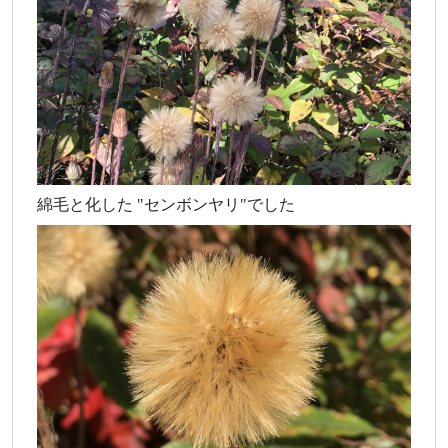
綿毛と化した "センボンヤリ"でした