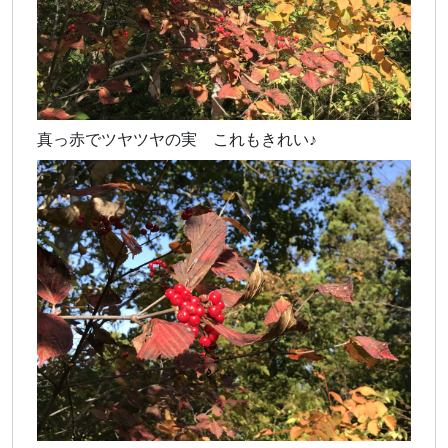
真っ赤でツヤツヤの実 これもきれい♪