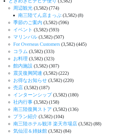
ときめきピチピチ便り
(3,582)
周辺観光
(3,582)
(774)
南三陸てん店まっぷ
(3,582)
(8)
季節のご案内
(3,582)
(596)
イベント
(3,582)
(593)
マリンパル
(3,582)
(507)
For Overseas Customers
(3,582)
(445)
コラム
(3,582)
(333)
お料理
(3,582)
(323)
館内施設
(3,582)
(307)
震災復興関連
(3,582)
(222)
お得なお知らせ
(3,582)
(220)
売店
(3,582)
(187)
インターンシップ
(3,582)
(180)
社内行事
(3,582)
(158)
南三陸復興ストア
(3,582)
(136)
プラン紹介
(3,582)
(104)
南三陸ホテル観洋 楽天市場店
(3,582)
(88)
気仙沼＆姉妹館
(3,582)
(84)