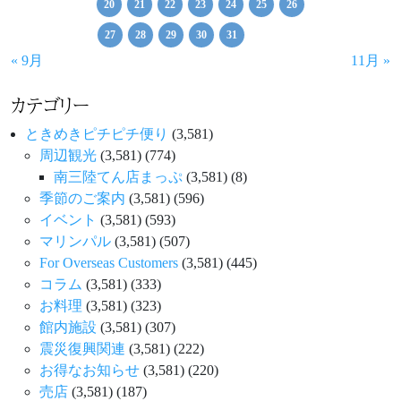
20
21
22
23
24
25
26
27
28
29
30
31
« 9月
11月 »
カテゴリー
ときめきピチピチ便り
(3,581)
周辺観光
(3,581)
(774)
南三陸てん店まっぷ
(3,581)
(8)
季節のご案内
(3,581)
(596)
イベント
(3,581)
(593)
マリンパル
(3,581)
(507)
For Overseas Customers
(3,581)
(445)
コラム
(3,581)
(333)
お料理
(3,581)
(323)
館内施設
(3,581)
(307)
震災復興関連
(3,581)
(222)
お得なお知らせ
(3,581)
(220)
売店
(3,581)
(187)