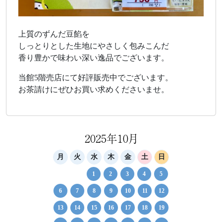
上質のずんだ豆餡を
しっとりとした生地にやさしく包みこんだ
香り豊かで味わい深い逸品でございます。
当館5階売店にて好評販売中でございます。
お茶請けにぜひお買い求めくださいませ。
2025年10月
月
火
水
木
金
土
日
1
2
3
4
5
6
7
8
9
10
11
12
13
14
15
16
17
18
19