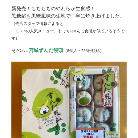
新発売！もちもちのやわらか生食感！
黒糖餡を黒糖風味の生地で丁寧に焼き上げました。
（売店スタッフ情報によると…
ミス○の人気メニュー、もっちゅ○んに食感が似ているそうで
す）
その2…
宮城ずんだ饅頭
（8個入・756円税込）