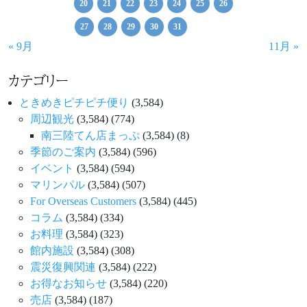
20
21
22
23
24
25
26
27
28
29
30
31
« 9月
11月 »
カテゴリー
ときめきピチピチ便り
(3,584)
周辺観光
(3,584)
(774)
南三陸てん店まっぷ
(3,584)
(8)
季節のご案内
(3,584)
(596)
イベント
(3,584)
(594)
マリンパル
(3,584)
(507)
For Overseas Customers
(3,584)
(445)
コラム
(3,584)
(334)
お料理
(3,584)
(323)
館内施設
(3,584)
(308)
震災復興関連
(3,584)
(222)
お得なお知らせ
(3,584)
(220)
売店
(3,584)
(187)