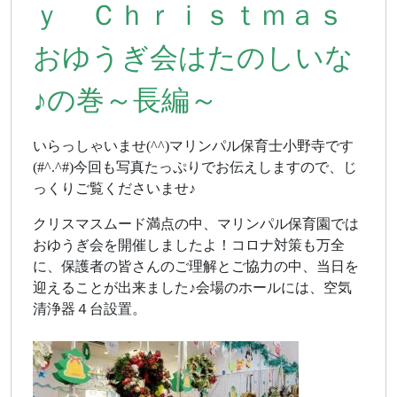
ｙ Ｃｈｒｉｓｔｍａｓ
おゆうぎ会はたのしいな
♪の巻～長編～
いらっしゃいませ(^^)マリンパル保育士小野寺です
(#^.^#)今回も写真たっぷりでお伝えしますので、じ
っくりご覧くださいませ♪
クリスマスムード満点の中、マリンパル保育園では
おゆうぎ会を開催しましたよ！コロナ対策も万全
に、保護者の皆さんのご理解とご協力の中、当日を
迎えることが出来ました♪会場のホールには、空気
清浄器４台設置。