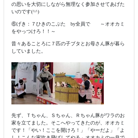
の思いを大切にしながら無理なく参加させてあげた
いのです(^^)
⑥げき：７ひきのこぶた by全員で ～オオカミ
をやっつけろ！！～
昔々あることろに７匹の子ブタとお母さん豚が暮ら
していました。
先ず、Ｔちゃん、Ｓちゃん、Ｒちゃん豚がワラのお
家を立てました。そこへやってきたのが、オオカミ
です！「やい！ここを開けろ！」「やーだよ」「よ
し！こんな家吹き飛ばしてやる」オオカミの一息で