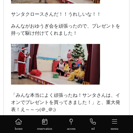
サンタクロースさんだ！！うれしいな！！
みんながおゆうぎ会を頑張ったので、プレゼントを
持って駆け付けてくれました！
「みんな本当によく頑張ったね！サンタさんは、イ
オンでプレゼントを買ってきました！」と、重大発
表！え～～っ(＠_＠;)
さっそく、ひとりひとりにプレゼントを渡してくだ
さいます♪座る位置、カメラ位置を気にするサンタ
home
reservation
access
tel
menu