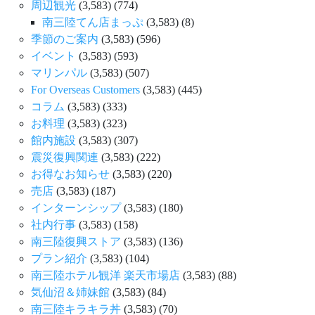
周辺観光
(3,583)
(774)
南三陸てん店まっぷ
(3,583)
(8)
季節のご案内
(3,583)
(596)
イベント
(3,583)
(593)
マリンパル
(3,583)
(507)
For Overseas Customers
(3,583)
(445)
コラム
(3,583)
(333)
お料理
(3,583)
(323)
館内施設
(3,583)
(307)
震災復興関連
(3,583)
(222)
お得なお知らせ
(3,583)
(220)
売店
(3,583)
(187)
インターンシップ
(3,583)
(180)
社内行事
(3,583)
(158)
南三陸復興ストア
(3,583)
(136)
プラン紹介
(3,583)
(104)
南三陸ホテル観洋 楽天市場店
(3,583)
(88)
気仙沼＆姉妹館
(3,583)
(84)
南三陸キラキラ丼
(3,583)
(70)