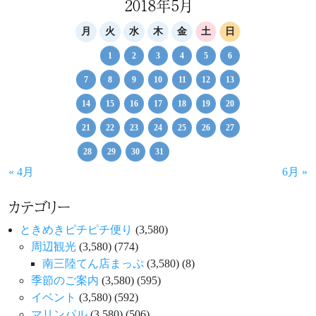
2018年5月
月
火
水
木
金
土
日
1
2
3
4
5
6
7
8
9
10
11
12
13
14
15
16
17
18
19
20
21
22
23
24
25
26
27
28
29
30
31
« 4月
6月 »
カテゴリー
ときめきピチピチ便り
(3,580)
周辺観光
(3,580)
(774)
南三陸てん店まっぷ
(3,580)
(8)
季節のご案内
(3,580)
(595)
イベント
(3,580)
(592)
マリンパル
(3,580)
(506)