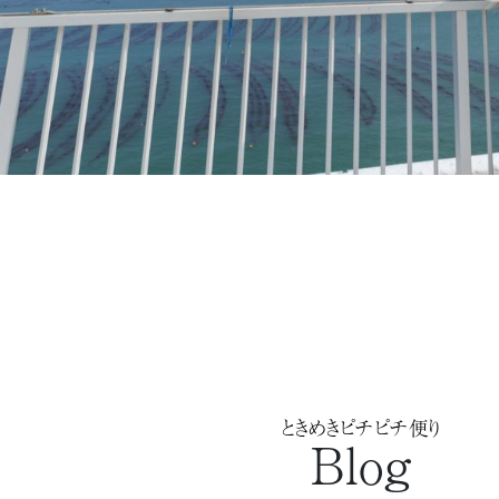
ときめきピチピチ便り
Blog