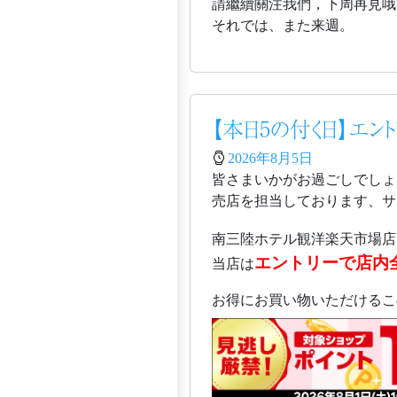
請繼續關注我們，下周再見哦
それでは、また来週。
【本日5の付く日】エン
2026年8月5日
皆さまいかがお過ごしでしょ
売店を担当しております、サガ
南三陸ホテル観洋楽天市場店
エントリーで店内
当店は
お得にお買い物いただけるこ