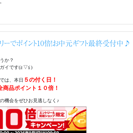
。
トリーでポイント10倍！お中元ギフト最終受付中♪
うか？
イです(≧▽≦)
５の付く日！
では、本日
全商品ポイント１０倍！
の機会をぜひお見逃しなく♪