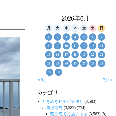
2026年6月
月
火
水
木
金
土
日
1
2
3
4
5
6
7
8
9
10
11
12
13
14
15
16
17
18
19
20
21
22
23
24
25
26
27
28
29
30
« 5月
7月 »
カテゴリー
ときめきピチピチ便り
(3,583)
周辺観光
(3,583)
(774)
南三陸てん店まっぷ
(3,583)
(8)