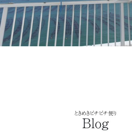
ときめきピチピチ便り
Blog