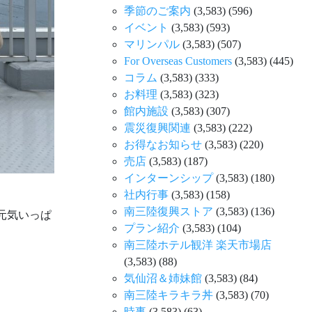
季節のご案内
(3,583)
(596)
イベント
(3,583)
(593)
マリンパル
(3,583)
(507)
For Overseas Customers
(3,583)
(445)
コラム
(3,583)
(333)
お料理
(3,583)
(323)
館内施設
(3,583)
(307)
震災復興関連
(3,583)
(222)
お得なお知らせ
(3,583)
(220)
売店
(3,583)
(187)
インターンシップ
(3,583)
(180)
社内行事
(3,583)
(158)
南三陸復興ストア
(3,583)
(136)
元気いっぱ
プラン紹介
(3,583)
(104)
南三陸ホテル観洋 楽天市場店
(3,583)
(88)
気仙沼＆姉妹館
(3,583)
(84)
南三陸キラキラ丼
(3,583)
(70)
時事
(3,583)
(63)