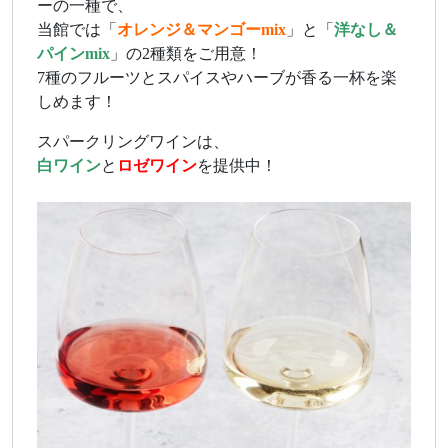
ーの一種で、
当館では「
オレンジ＆マンゴーmix
」と「
洋なし＆
パインmix
」の2種類をご用意！
7種のフルーツとスパイスやハーブが香る一杯を楽
しめます！
スパークリングワインは、
白ワイン
と
ロゼワイン
を提供中！