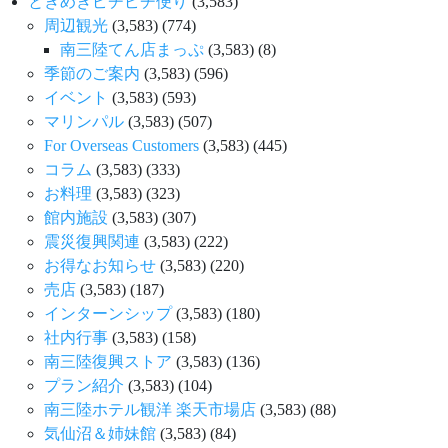
ときめきピチピチ便り
(3,583)
周辺観光
(3,583)
(774)
南三陸てん店まっぷ
(3,583)
(8)
季節のご案内
(3,583)
(596)
イベント
(3,583)
(593)
マリンパル
(3,583)
(507)
For Overseas Customers
(3,583)
(445)
コラム
(3,583)
(333)
お料理
(3,583)
(323)
館内施設
(3,583)
(307)
震災復興関連
(3,583)
(222)
お得なお知らせ
(3,583)
(220)
売店
(3,583)
(187)
インターンシップ
(3,583)
(180)
社内行事
(3,583)
(158)
南三陸復興ストア
(3,583)
(136)
プラン紹介
(3,583)
(104)
南三陸ホテル観洋 楽天市場店
(3,583)
(88)
気仙沼＆姉妹館
(3,583)
(84)