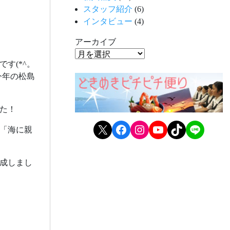
スタッフ紹介
(6)
インタビュー
(4)
アーカイブ
す(*^。
今年の松島
た！
X
Facebook
Instagram
YouTube
TikTok
LINE
「海に親
成しまし