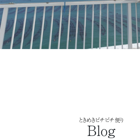
ときめきピチピチ便り
Blog