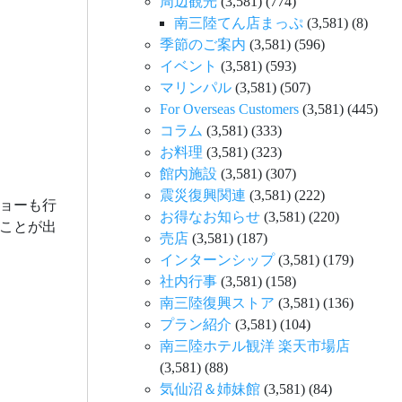
周辺観光
(3,581)
(774)
南三陸てん店まっぷ
(3,581)
(8)
季節のご案内
(3,581)
(596)
イベント
(3,581)
(593)
マリンパル
(3,581)
(507)
For Overseas Customers
(3,581)
(445)
コラム
(3,581)
(333)
お料理
(3,581)
(323)
館内施設
(3,581)
(307)
震災復興関連
(3,581)
(222)
ショーも行
お得なお知らせ
(3,581)
(220)
ことが出
売店
(3,581)
(187)
インターンシップ
(3,581)
(179)
社内行事
(3,581)
(158)
南三陸復興ストア
(3,581)
(136)
プラン紹介
(3,581)
(104)
南三陸ホテル観洋 楽天市場店
(3,581)
(88)
気仙沼＆姉妹館
(3,581)
(84)