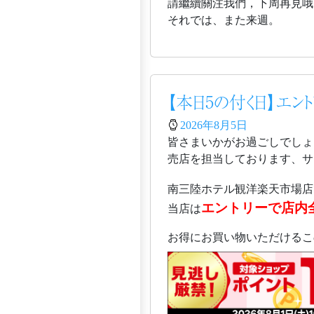
請繼續關注我們，下周再見哦
それでは、また来週。
【本日5の付く日】エン
2026年8月5日
皆さまいかがお過ごしでしょ
売店を担当しております、サガ
南三陸ホテル観洋楽天市場店
エントリーで店内
当店は
お得にお買い物いただけるこ