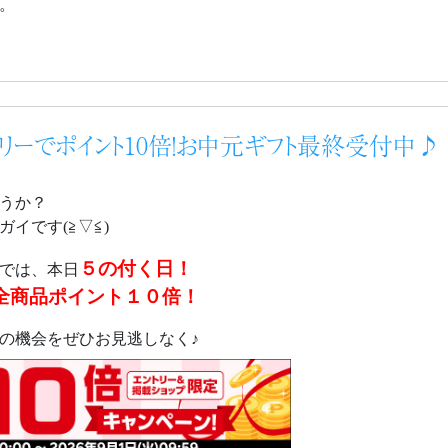
。
トリーでポイント10倍！お中元ギフト最終受付中♪
うか？
イです(≧▽≦)
５の付く日！
では、本日
全商品ポイント１０倍！
の機会をぜひお見逃しなく♪