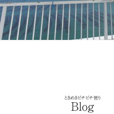
ときめきピチピチ便り
Blog