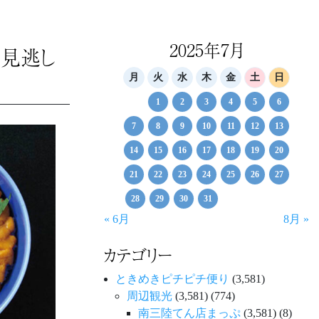
2025年7月
お見逃し
月
火
水
木
金
土
日
1
2
3
4
5
6
7
8
9
10
11
12
13
14
15
16
17
18
19
20
21
22
23
24
25
26
27
28
29
30
31
« 6月
8月 »
カテゴリー
ときめきピチピチ便り
(3,581)
周辺観光
(3,581)
(774)
南三陸てん店まっぷ
(3,581)
(8)