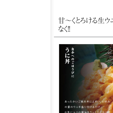
甘～くとろける生ウ
なく！！