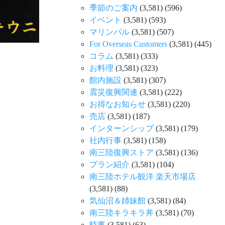
季節のご案内
(3,581)
(596)
イベント
(3,581)
(593)
マリンパル
(3,581)
(507)
For Overseas Customers
(3,581)
(445)
コラム
(3,581)
(333)
お料理
(3,581)
(323)
館内施設
(3,581)
(307)
震災復興関連
(3,581)
(222)
お得なお知らせ
(3,581)
(220)
売店
(3,581)
(187)
インターンシップ
(3,581)
(179)
社内行事
(3,581)
(158)
南三陸復興ストア
(3,581)
(136)
プラン紹介
(3,581)
(104)
南三陸ホテル観洋 楽天市場店
(3,581)
(88)
気仙沼＆姉妹館
(3,581)
(84)
南三陸キラキラ丼
(3,581)
(70)
時事
(3,581)
(63)