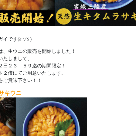
イです(≧▽≦)
は、生ウニの販売を開始しました！
いたしまして、
２日２３：５９迄の期間限定！
ト２倍にてご用意いたします。
をご賞味下さい！！
サキウニ