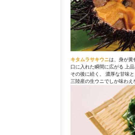
キタムラサキウニ
は、身が黄
口に入れた瞬間に広がる 上
その後に続く、 濃厚な甘味
三陸産の生ウニでしか味わえ