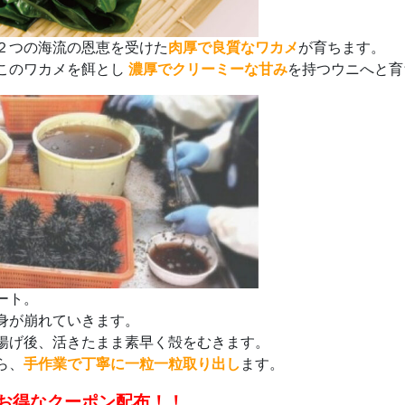
２つの海流の恩恵を受けた
肉厚で良質なワカメ
が育ちます。
このワカメを餌とし
濃厚でクリーミーな甘み
を持つウニへと育
ート。
身が崩れていきます。
揚げ後、活きたまま素早く殻をむきます。
ら、
手作業で丁寧に一粒一粒取り出し
ます。
お得なクーポン配布！！