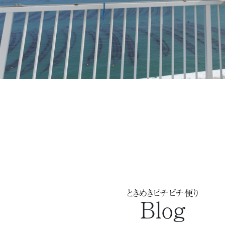
ときめきピチピチ便り
Blog