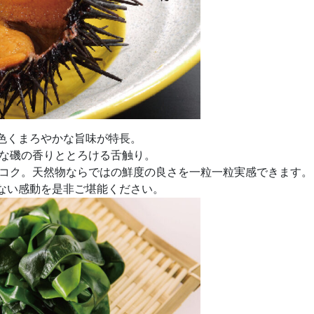
色くまろやかな旨味が特長。
品な磯の香りととろける舌触り。
とコク。天然物ならではの鮮度の良さを一粒一粒実感できます。
ない感動を是非ご堪能ください。