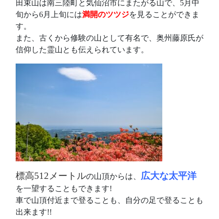
田束山は南三陸町と気仙沼市にまたがる山で、5月中
旬から6月上旬には
満開のツツジ
を見ることができま
す。
また、古くから修験の山として有名で、奥州藤原氏が
信仰した霊山とも伝えられています。
標高512メートル
広大な太平洋
の山頂からは、
を一望することもできます!
車で山頂付近まで登ることも、自分の足で登ることも
出来ます!!