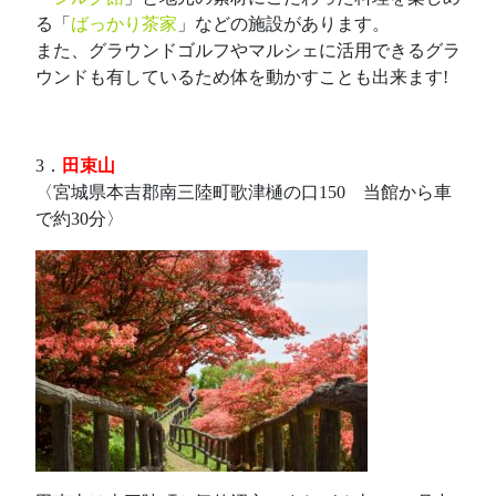
る「
ばっかり茶家
」などの施設があります。
また、グラウンドゴルフやマルシェに活用できるグラ
ウンドも有しているため体を動かすことも出来ます!
3．
田束山
〈宮城県本吉郡南三陸町歌津樋の口150 当館から車
で約30分〉