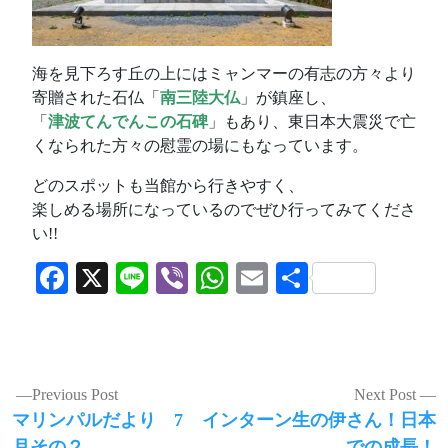
海を見下ろす丘の上にはミャンマーの有志の方々より
寄贈された石仏「
南三陸大仏
」が鎮座し、
「
津波てんでんこの石碑
」もあり、東日本大震災で亡
くなられた方々の慰霊の場にもなっています。
どのスポットも当館から行きやすく、
楽しめる場所になっているのでぜひ行ってみてくださ
い!!
Facebook
X
Line
Viber
WhatsApp
Email
共
有
投
Previous Post
Next Post
Previous
Next
マリンパルだより 7
インターン生の伊さん！日本
稿
post:
post:
月その２
での成長！