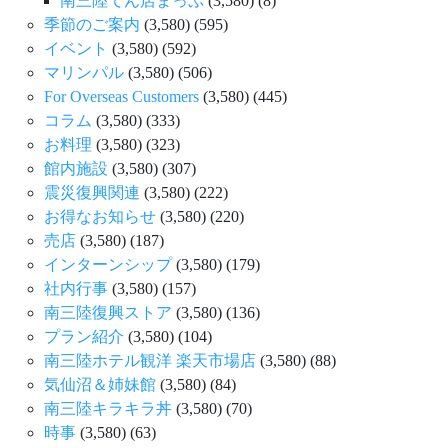
南三陸てん店まっぷ
(3,580)
(8)
季節のご案内
(3,580)
(595)
イベント
(3,580)
(592)
マリンパル
(3,580)
(506)
For Overseas Customers
(3,580)
(445)
コラム
(3,580)
(333)
お料理
(3,580)
(323)
館内施設
(3,580)
(307)
震災復興関連
(3,580)
(222)
お得なお知らせ
(3,580)
(220)
売店
(3,580)
(187)
インターンシップ
(3,580)
(179)
社内行事
(3,580)
(157)
南三陸復興ストア
(3,580)
(136)
プラン紹介
(3,580)
(104)
南三陸ホテル観洋 楽天市場店
(3,580)
(88)
気仙沼＆姉妹館
(3,580)
(84)
南三陸キラキラ丼
(3,580)
(70)
時事
(3,580)
(63)