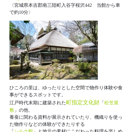
〈宮城県本吉郡南三陸町入谷字桜沢442 当館から車
で約10分〉
ひころの里は、ゆったりとした空間で物作り体験や食
事ができるスポットです。
町指定文化財
江戸時代末期に建築された
「
松笠屋
敷
」の他、
養蚕に関わる資料が展示されていたり、機織りを使っ
た物作りなどの体験ができたりする
「
シルク館
」と地元の素材にこだわった料理を楽しめ