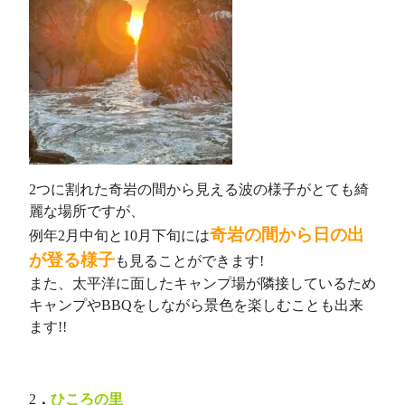
2つに割れた奇岩の間から見える波の様子がとても綺
麗な場所ですが、
奇岩の間から日の出
例年2月中旬と10月下旬には
が登る様子
も見ることができます!
また、太平洋に面したキャンプ場が隣接しているため
キャンプやBBQをしながら景色を楽しむことも出来
ます!!
2
．
ひころの里