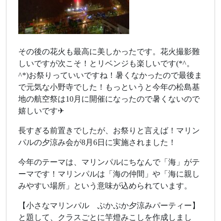
その後の花火も最高に美しかったです。花火撮影難
しいですが次こそ！とリベンジも楽しいです(*^。
^*)お祭りっていいですね！暑くなかったので最後ま
で元気な小野寺でした！もっというと今年の松島基
地の航空祭は10月に開催になったので暑くないので
嬉しいです✈
長すぎる前置きでしたが、お祭りと言えば！マリン
パルの夕涼み会が8月6日に実施されました！
今年のテーマは、マリンパルにちなんで「海」がテ
ーマです！マリンパルは「海の仲間」や「海に親し
みやすい場所」という意味が込められています。
【小さなマリンパル ぷかぷか夕涼みパーティー】
と題して、クラスごとに竿燈みこしを作成しまし