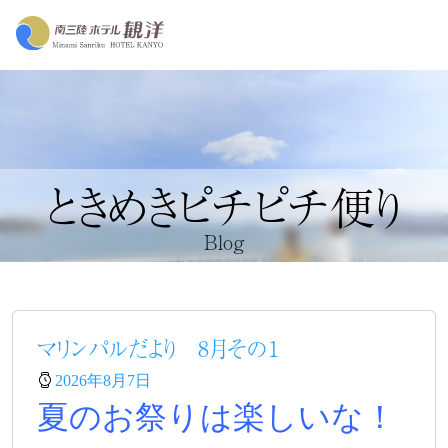
ときめきピチピチ便り
Blog
マリンパルだより 8月その１
2026年8月7日
夏のお祭りは楽しいな！