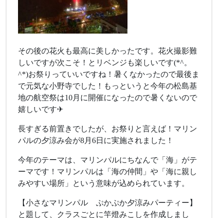
その後の花火も最高に美しかったです。花火撮影難
しいですが次こそ！とリベンジも楽しいです(*^。
^*)お祭りっていいですね！暑くなかったので最後ま
で元気な小野寺でした！もっというと今年の松島基
地の航空祭は10月に開催になったので暑くないので
嬉しいです✈
長すぎる前置きでしたが、お祭りと言えば！マリン
パルの夕涼み会が8月6日に実施されました！
今年のテーマは、マリンパルにちなんで「海」がテ
ーマです！マリンパルは「海の仲間」や「海に親し
みやすい場所」という意味が込められています。
【小さなマリンパル ぷかぷか夕涼みパーティー】
と題して、クラスごとに竿燈みこしを作成しまし