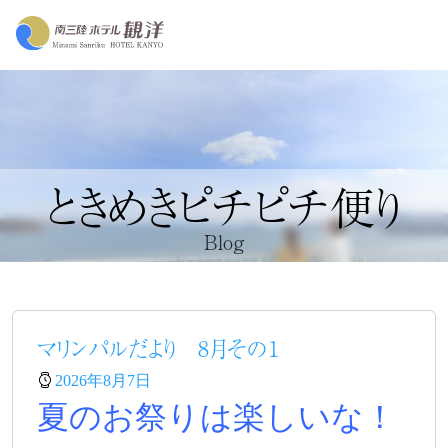
ときめきピチピチ便り
Blog
マリンパルだより 8月その１
2026年8月7日
夏のお祭りは楽しいな！