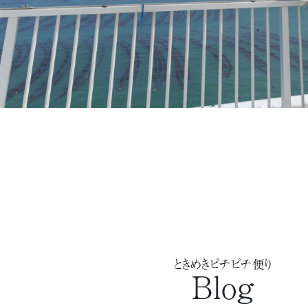
ときめきピチピチ便り
Blog