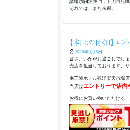
請繼續關注我們，下周再見哦
それでは、また来週。
【本日5の付く日】エン
2026年8月5日
皆さまいかがお過ごしでしょ
売店を担当しております、サガ
南三陸ホテル観洋楽天市場店
エントリーで店内
当店は
お得にお買い物いただけるこ