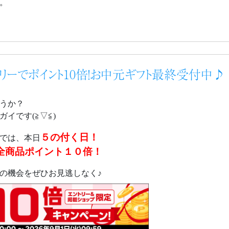
。
トリーでポイント10倍！お中元ギフト最終受付中♪
うか？
イです(≧▽≦)
５の付く日！
では、本日
全商品ポイント１０倍！
の機会をぜひお見逃しなく♪