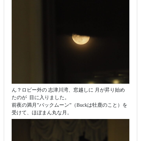
ん？ロビー外の 志津川湾、窓越しに 月が昇り始め
たのが 目に入りました。
前夜の満月”バックムーン”（Buckは牡鹿のこと）を
受けて、ほぼまん丸な月。