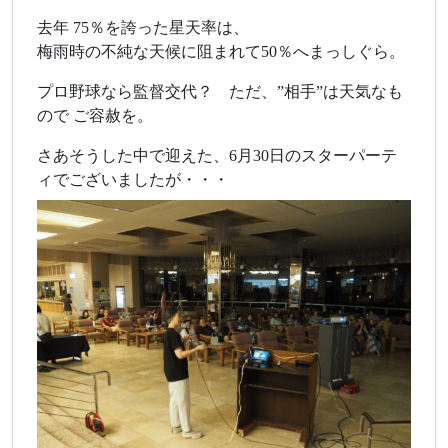
去年 75％を誇った星天率は、
梅雨時の不純な天候に阻まれて50％へまっしぐら。
プロ野球なら監督交代？ ただ、”相手”は天気なも
ので ご容赦を。
さあそうした中で迎えた、6月30日のスターパーテ
ィでございましたが・・・