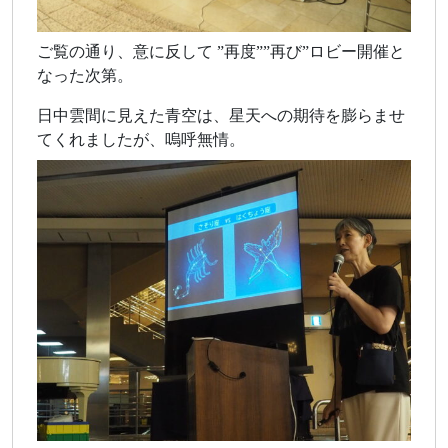
ご覧の通り、意に反して ”再度””再び”ロビー開催と
なった次第。
日中雲間に見えた青空は、星天への期待を膨らませ
てくれましたが、嗚呼無情。