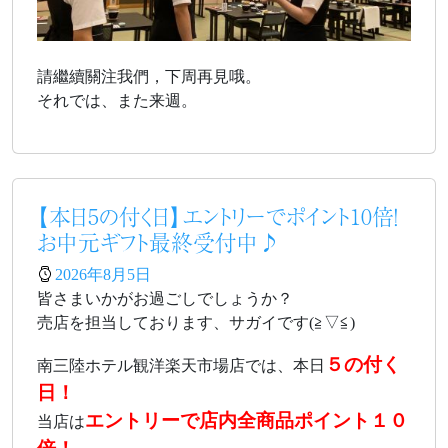
請繼續關注我們，下周再見哦。
それでは、また来週。
【本日5の付く日】エントリーでポイント10倍！
お中元ギフト最終受付中♪
2026年8月5日
皆さまいかがお過ごしでしょうか？
売店を担当しております、サガイです(≧▽≦)
５の付く
南三陸ホテル観洋楽天市場店では、本日
日！
エントリーで店内全商品ポイント１０
当店は