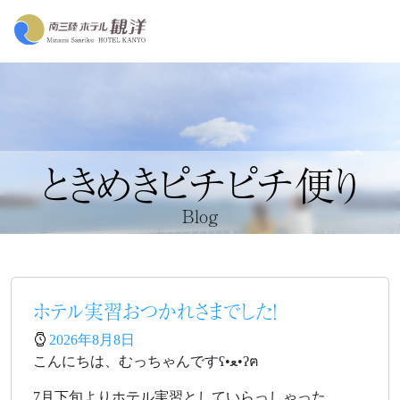
ときめきピチピチ便り
Blog
ホテル実習おつかれさまでした！
2026年8月8日
こんにちは、むっちゃんですʕ•ﻌ•ʔฅ
7月下旬よりホテル実習としていらっしゃった