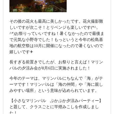
その後の花火も最高に美しかったです。花火撮影難
しいですが次こそ！とリベンジも楽しいです(*^。
^*)お祭りっていいですね！暑くなかったので最後ま
で元気な小野寺でした！もっというと今年の松島基
地の航空祭は10月に開催になったので暑くないので
嬉しいです✈
長すぎる前置きでしたが、お祭りと言えば！マリン
パルの夕涼み会が8月6日に実施されました！
今年のテーマは、マリンパルにちなんで「海」がテ
ーマです！マリンパルは「海の仲間」や「海に親し
みやすい場所」という意味が込められています。
【小さなマリンパル ぷかぷか夕涼みパーティー】
と題して、クラスごとに竿燈みこしを作成しまし
た！