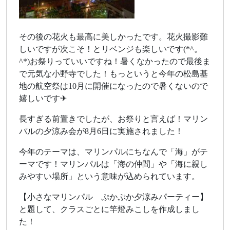
その後の花火も最高に美しかったです。花火撮影難
しいですが次こそ！とリベンジも楽しいです(*^。
^*)お祭りっていいですね！暑くなかったので最後ま
で元気な小野寺でした！もっというと今年の松島基
地の航空祭は10月に開催になったので暑くないので
嬉しいです✈
長すぎる前置きでしたが、お祭りと言えば！マリン
パルの夕涼み会が8月6日に実施されました！
今年のテーマは、マリンパルにちなんで「海」がテ
ーマです！マリンパルは「海の仲間」や「海に親し
みやすい場所」という意味が込められています。
【小さなマリンパル ぷかぷか夕涼みパーティー】
と題して、クラスごとに竿燈みこしを作成しまし
た！