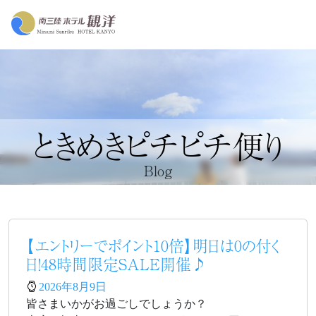
ときめきピチピチ便り
Blog
【エントリーでポイント10倍】明日は0の付く
日！48時間限定SALE開催♪
2026年8月9日
皆さまいかがお過ごしでしょうか？