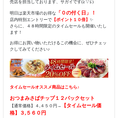
売店を担当しております、サガイです(≧▽≦)
「０の付く日」！
明日は楽天市場のお得な
店内特別エントリーで
【ポイント１０倍】
✨
さらに、４８時間限定のタイムセールも開催いたし
ます！
お得にお買い物いただけるこの機会に、ぜひチェッ
クしてみてください♪
タイムセールオススメ商品はこちら♪
おつまみさばチップ１２パックセット
【タイムセール価
【通常価格】４,４５０円→
格】３,５６０円