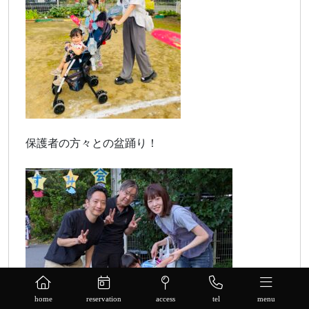
保護者の方々との盆踊り！
home
reservation
access
tel
menu