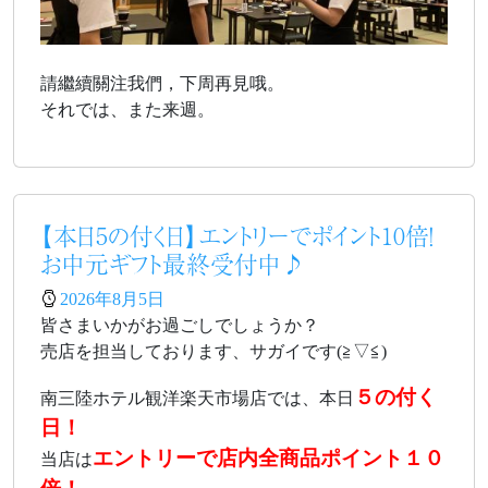
請繼續關注我們，下周再見哦。
それでは、また来週。
【本日5の付く日】エントリーでポイント10倍！
お中元ギフト最終受付中♪
2026年8月5日
皆さまいかがお過ごしでしょうか？
売店を担当しております、サガイです(≧▽≦)
５の付く
南三陸ホテル観洋楽天市場店では、本日
日！
エントリーで店内全商品ポイント１０
当店は