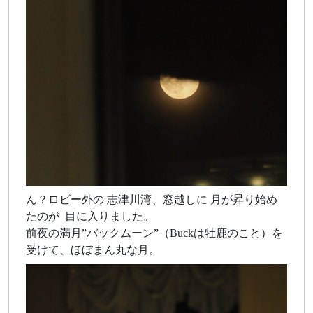
ん？ロビー外の 志津川湾、窓越しに 月が昇り始め
たのが 目に入りました。
前夜の満月”バックムーン”（Buckは牡鹿のこと）を
受けて、ほぼまん丸な月。