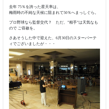
去年 75％を誇った星天率は、
梅雨時の不純な天候に阻まれて50％へまっしぐら。
プロ野球なら監督交代？ ただ、”相手”は天気なも
ので ご容赦を。
さあそうした中で迎えた、6月30日のスターパーテ
ィでございましたが・・・