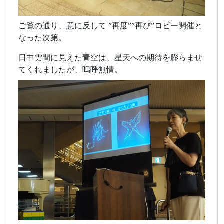
ご覧の通り、意に反して ”再度””再び”ロビー開催と
なった次第。
日中雲間に見えた青空は、星天への期待を膨らませ
てくれましたが、嗚呼無情。