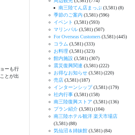
周辺観光
(3,581)
(774)
南三陸てん店まっぷ
(3,581)
(8)
季節のご案内
(3,581)
(596)
イベント
(3,581)
(593)
マリンパル
(3,581)
(507)
For Overseas Customers
(3,581)
(445)
コラム
(3,581)
(333)
お料理
(3,581)
(323)
館内施設
(3,581)
(307)
震災復興関連
(3,581)
(222)
ショーも行
お得なお知らせ
(3,581)
(220)
ことが出
売店
(3,581)
(187)
インターンシップ
(3,581)
(179)
社内行事
(3,581)
(158)
南三陸復興ストア
(3,581)
(136)
プラン紹介
(3,581)
(104)
南三陸ホテル観洋 楽天市場店
(3,581)
(88)
気仙沼＆姉妹館
(3,581)
(84)