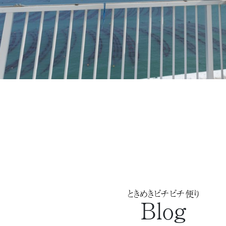
ときめきピチピチ便り
Blog