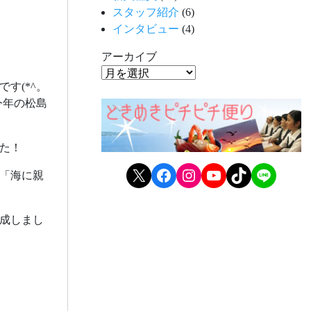
スタッフ紹介
(6)
インタビュー
(4)
アーカイブ
す(*^。
今年の松島
た！
X
Facebook
Instagram
YouTube
TikTok
LINE
「海に親
成しまし