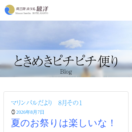
ときめきピチピチ便り
Blog
マリンパルだより 8月その１
2026年8月7日
夏のお祭りは楽しいな！