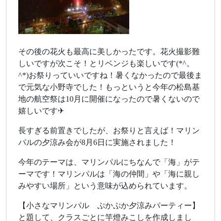
その後の花火も最高に美しかったです。花火撮影難
しいですが次こそ！とリベンジも楽しいです(*^。
^*)お祭りっていいですね！暑くなかったので最後ま
で元気な小野寺でした！もっというと今年の松島基
地の航空祭は10月に開催になったので暑くないので
嬉しいです✈
長すぎる前置きでしたが、お祭りと言えば！マリン
パルの夕涼み会が8月6日に実施されました！
今年のテーマは、マリンパルにちなんで「海」がテ
ーマです！マリンパルは「海の仲間」や「海に親し
みやすい場所」という意味が込められています。
【小さなマリンパル ぷかぷか夕涼みパーティー】
と題して、クラスごとに竿燈みこしを作成しまし